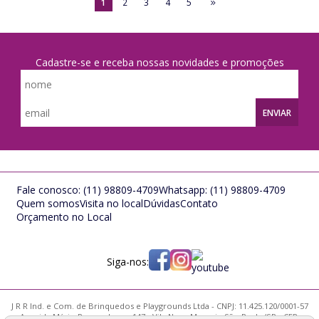
1
2
3
4
5
Cadastre-se e receba nossas novidades e promoções
ENVIAR
Fale conosco:
(11) 98809-4709
Whatsapp:
(11) 98809-4709
Quem somos
Visita no local
Dúvidas
Contato
Orçamento no Local
Siga-nos:
J R R Ind. e Com. de Brinquedos e Playgrounds Ltda - CNPJ: 11.425.120/0001-57
Avenida Mário Pernambuco, 147 - Vila Nova Mazzei - São Paulo/SP - CEP: