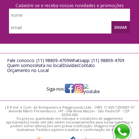
Cadastre-se e receba nossas novidades e promoções
ENVIAR
Fale conosco:
(11) 98809-4709
Whatsapp:
(11) 98809-4709
Quem somos
Visita no local
Dúvidas
Contato
Orçamento no Local
Siga-nos:
J R R Ind. e Com. de Brinquedos e Playgrounds Ltda - CNPJ: 11.425.120/0001-57
Avenida Mário Pernambuco, 147 - Vila Nova Mazzei - São Paulo/SP - CEP:
02314-000
Os preços, quantidade em estoque e condições de pagamento
apresentados neste site não valem necessariamente para nossa loja física e
podem sofrer alterações sem prévia notificação. Imagens meramente
ilustrativas. Pedidos sujeitos a análise e confirmação de dados.