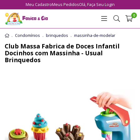
Meu Cadastro
Meus Pedidos
Olá,
Faça Seu Login
0
Condomínios
brinquedos
massinha-de-modelar
Club Massa Fabrica de Doces Infantil
Docinhos com Massinha - Usual
Brinquedos