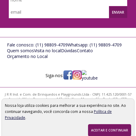
ENVIAR
Fale conosco:
(11) 98809-4709
Whatsapp:
(11) 98809-4709
Quem somos
Visita no local
Dúvidas
Contato
Orçamento no Local
Siga-nos:
J R R Ind. e Com. de Brinquedos e Playgrounds Ltda - CNPJ: 11.425.120/0001-57
Avenida Mário Pernambuco, 147 - Vila Nova Mazzei - São Paulo/SP - CEP:
02314-000
Nossa loja utiliza cookies para melhorar a sua experiência no site. Ao
Os preços, quantidade em estoque e condições de pagamento
continuar navegando, você concorda com a nossa
Política de
apresentados neste site não valem necessariamente para nossa loja física e
podem sofrer alterações sem prévia notificação. Imagens meramente
Privacidade
.
ilustrativas. Pedidos sujeitos a análise e confirmação de dados.
ACEITAR E CONTINUAR