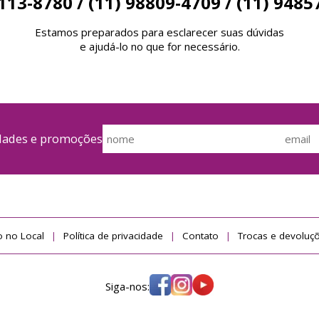
4113-8780 / (11) 98809-4709 / (11) 9485
Estamos preparados para esclarecer suas dúvidas
e ajudá-lo no que for necessário.
idades e promoções
 no Local
Política de privacidade
Contato
Trocas e devoluç
Siga-nos: