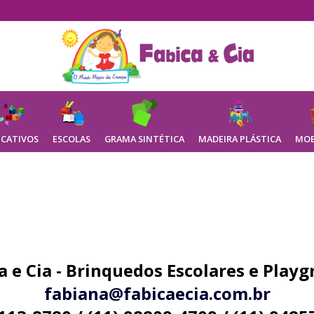
CATIVOS
ESCOLAS
GRAMA SINTÉTICA
MADEIRA PLÁSTICA
MOB
Brinquedos Diversos Menina
a e Cia - Brinquedos Escolares e Play
fabiana@fabicaecia.com.br