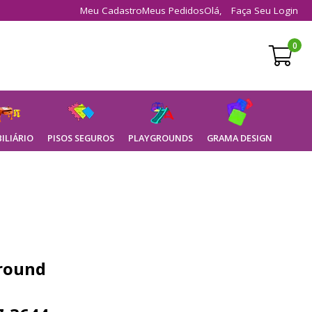
Meu Cadastro
Meus Pedidos
Olá,
Faça Seu Login
0
ILIÁRIO
PISOS SEGUROS
PLAYGROUNDS
GRAMA DESIGN
ground