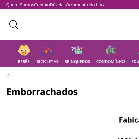
Quem Somos
Contato
Dúvidas
Orçamento No Local
BEBÊS
BICICLETAS
BRINQUEDOS
CONDOMÍNIOS
EDU
Eletrodomésticos de Brinquedo
Emborrachados
Fabic