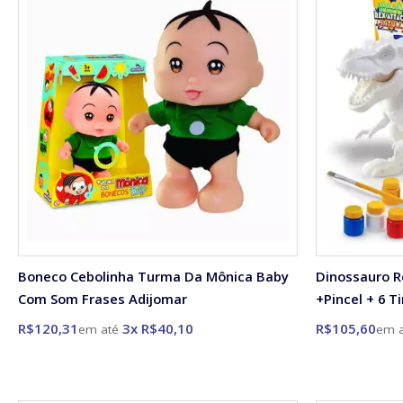
Boneco Cebolinha Turma Da Mônica Baby
Dinossauro R
Com Som Frases Adijomar
+Pincel + 6 T
R$120,31
3x R$40,10
R$105,60