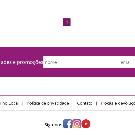
1
idades e promoções
 no Local
Política de privacidade
Contato
Trocas e devoluç
Siga-nos: