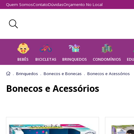
Quem Somos
Contato
Dúvidas
Orçamento No Local
BEBÊS
BICICLETAS
BRINQUEDOS
CONDOMÍNIOS
EDU
Eletrodomésticos de Brinquedo
Brinquedos
Bonecos e Bonecas
Bonecos e Acessórios
Bonecos e Acessórios