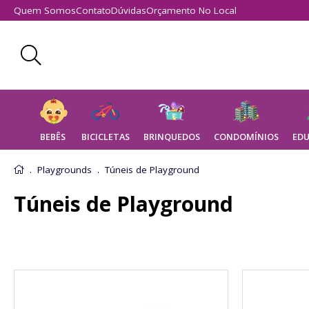
Quem Somos
Contato
Dúvidas
Orçamento No Local
BEBÊS
BICICLETAS
BRINQUEDOS
CONDOMÍNIOS
EDU
Eletrodomésticos de Brinquedo
Playgrounds
Túneis de Playground
Túneis de Playground