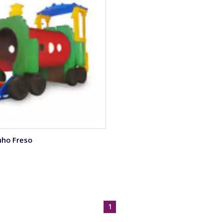
nho Freso
1