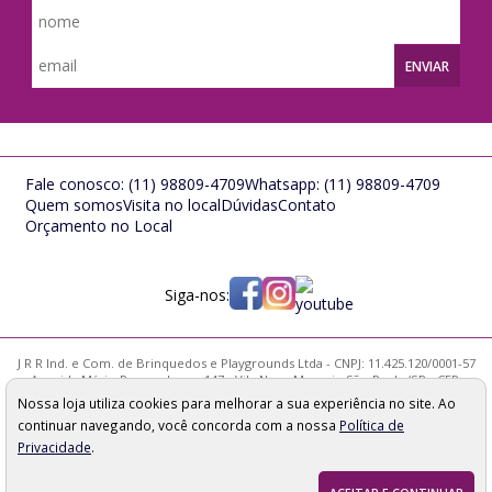
ENVIAR
Fale conosco:
(11) 98809-4709
Whatsapp:
(11) 98809-4709
Quem somos
Visita no local
Dúvidas
Contato
Orçamento no Local
Siga-nos:
J R R Ind. e Com. de Brinquedos e Playgrounds Ltda - CNPJ: 11.425.120/0001-57
Avenida Mário Pernambuco, 147 - Vila Nova Mazzei - São Paulo/SP - CEP:
02314-000
Nossa loja utiliza cookies para melhorar a sua experiência no site. Ao
Os preços, quantidade em estoque e condições de pagamento
continuar navegando, você concorda com a nossa
Política de
apresentados neste site não valem necessariamente para nossa loja física e
podem sofrer alterações sem prévia notificação. Imagens meramente
Privacidade
.
ilustrativas. Pedidos sujeitos a análise e confirmação de dados.