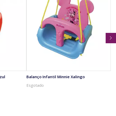
zul
Balanço Infantil Minnie Xalingo
Bo
Do
Esgotado
Es