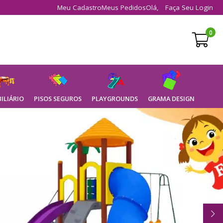
Meu Cadastro
Meus Pedidos
Olá,
Faça Seu Login
0
ILIÁRIO
PISOS SEGUROS
PLAYGROUNDS
GRAMA DESIGN