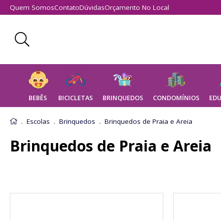
Quem Somos
Contato
Dúvidas
Orçamento No Local
BEBÊS
BICICLETAS
BRINQUEDOS
CONDOMÍNIOS
EDU
Eletrodomésticos de Brinquedo
Escolas
Brinquedos
Brinquedos de Praia e Areia
Brinquedos de Praia e Areia