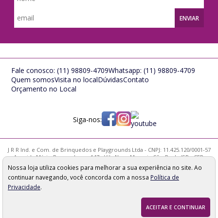
ENVIAR
Fale conosco:
(11) 98809-4709
Whatsapp:
(11) 98809-4709
Quem somos
Visita no local
Dúvidas
Contato
Orçamento no Local
Siga-nos:
J R R Ind. e Com. de Brinquedos e Playgrounds Ltda - CNPJ: 11.425.120/0001-57
Avenida Mário Pernambuco, 147 - Vila Nova Mazzei - São Paulo/SP - CEP:
02314-000
Nossa loja utiliza cookies para melhorar a sua experiência no site. Ao
Os preços, quantidade em estoque e condições de pagamento
continuar navegando, você concorda com a nossa
Política de
apresentados neste site não valem necessariamente para nossa loja física e
podem sofrer alterações sem prévia notificação. Imagens meramente
Privacidade
.
ilustrativas. Pedidos sujeitos a análise e confirmação de dados.
ACEITAR E CONTINUAR