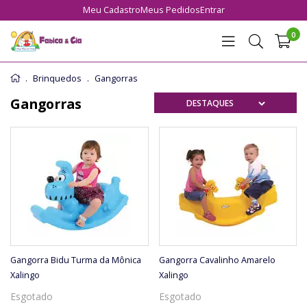
Meu Cadastro
Meus Pedidos
Entrar
0
Brinquedos
Gangorras
Gangorras
Gangorra Bidu Turma da Mônica
Gangorra Cavalinho Amarelo
Xalingo
Xalingo
Esgotado
Esgotado