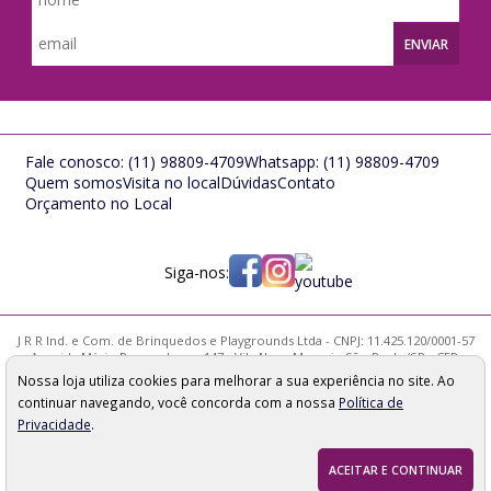
ENVIAR
Fale conosco:
(11) 98809-4709
Whatsapp:
(11) 98809-4709
Quem somos
Visita no local
Dúvidas
Contato
Orçamento no Local
Siga-nos:
J R R Ind. e Com. de Brinquedos e Playgrounds Ltda - CNPJ: 11.425.120/0001-57
Avenida Mário Pernambuco, 147 - Vila Nova Mazzei - São Paulo/SP - CEP:
02314-000
Nossa loja utiliza cookies para melhorar a sua experiência no site. Ao
Os preços, quantidade em estoque e condições de pagamento
continuar navegando, você concorda com a nossa
Política de
apresentados neste site não valem necessariamente para nossa loja física e
podem sofrer alterações sem prévia notificação. Imagens meramente
Privacidade
.
ilustrativas. Pedidos sujeitos a análise e confirmação de dados.
ACEITAR E CONTINUAR