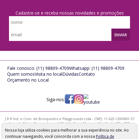
Cadastre-se e receba nossas novidades e promoções
ENVIAR
Fale conosco:
(11) 98809-4709
Whatsapp:
(11) 98809-4709
Quem somos
Visita no local
Dúvidas
Contato
Orçamento no Local
Siga-nos:
J R R Ind. e Com. de Brinquedos e Playgrounds Ltda - CNPJ: 11.425.120/0001-57
Avenida Mário Pernambuco, 147 - Vila Nova Mazzei - São Paulo/SP - CEP:
02314-000
Nossa loja utiliza cookies para melhorar a sua experiência no site. Ao
Os preços, quantidade em estoque e condições de pagamento
continuar navegando, você concorda com a nossa
Política de
apresentados neste site não valem necessariamente para nossa loja física e