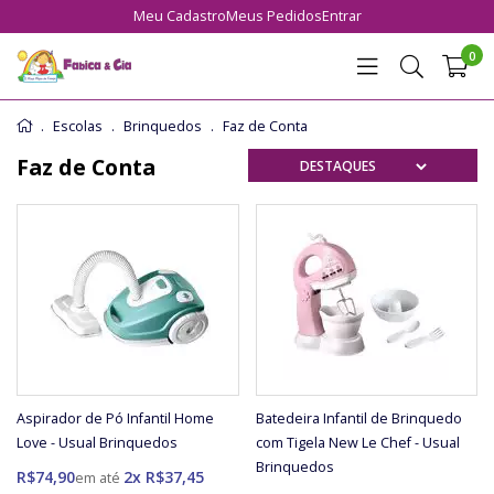
Meu Cadastro
Meus Pedidos
Entrar
0
Escolas
Brinquedos
Faz de Conta
Faz de Conta
Aspirador de Pó Infantil Home
Batedeira Infantil de Brinquedo
Love - Usual Brinquedos
com Tigela New Le Chef - Usual
Brinquedos
R$74,90
2x R$37,45