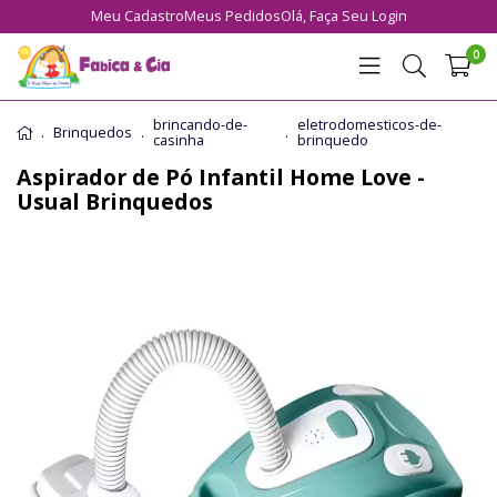
Meu Cadastro
Meus Pedidos
Olá,
Faça Seu Login
0
brincando-de-
eletrodomesticos-de-
Brinquedos
casinha
brinquedo
Aspirador de Pó Infantil Home Love -
Usual Brinquedos