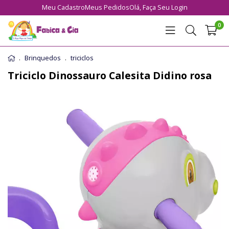
Meu Cadastro
Meus Pedidos
Olá,
Faça Seu Login
0
Brinquedos
triciclos
Triciclo Dinossauro Calesita Didino rosa