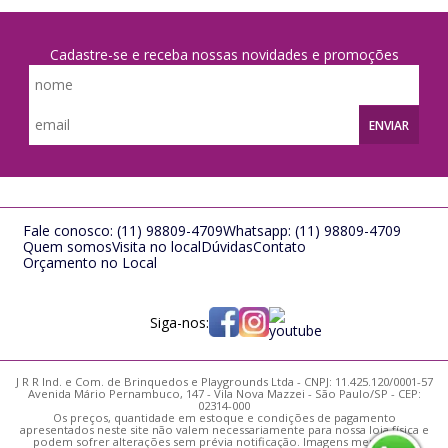
Cadastre-se e receba nossas novidades e promoções
ENVIAR
Fale conosco:
(11) 98809-4709
Whatsapp:
(11) 98809-4709
Quem somos
Visita no local
Dúvidas
Contato
Orçamento no Local
Siga-nos:
J R R Ind. e Com. de Brinquedos e Playgrounds Ltda - CNPJ: 11.425.120/0001-57
Avenida Mário Pernambuco, 147 - Vila Nova Mazzei - São Paulo/SP - CEP:
02314-000
Os preços, quantidade em estoque e condições de pagamento
apresentados neste site não valem necessariamente para nossa loja física e
podem sofrer alterações sem prévia notificação. Imagens meramente