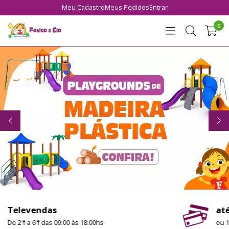
Meu Cadastro
Meus Pedidos
Entrar
0
até 12x sem Juros
ou 10x no Boleto sob análise cadastral