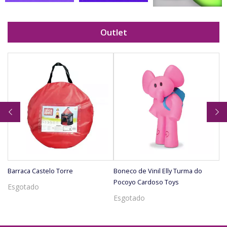
Outlet
Barraca Castelo Torre
Boneco de Vinil Elly Turma do
Bo
Pocoyo Cardoso Toys
Po
Esgotado
Esgotado
E