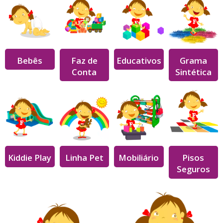
Bebês
Faz de
Educativos
Grama
Conta
Sintética
Kiddie Play
Linha Pet
Mobiliário
Pisos
Seguros