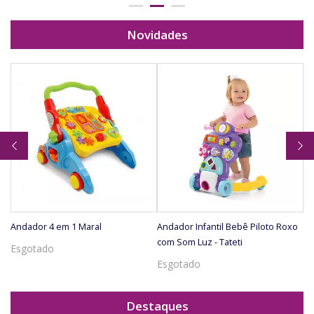
Novidades
Andador 4 em 1 Maral
Andador Infantil Bebê Piloto Roxo
Ba
com Som Luz - Tateti
Esgotado
E
Esgotado
Destaques