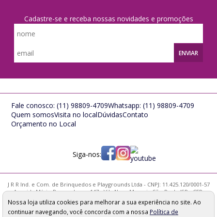
Cadastre-se e receba nossas novidades e promoções
ENVIAR
Fale conosco:
(11) 98809-4709
Whatsapp:
(11) 98809-4709
Quem somos
Visita no local
Dúvidas
Contato
Orçamento no Local
Siga-nos:
J R R Ind. e Com. de Brinquedos e Playgrounds Ltda - CNPJ: 11.425.120/0001-57
Avenida Mário Pernambuco, 147 - Vila Nova Mazzei - São Paulo/SP - CEP:
02314-000
Nossa loja utiliza cookies para melhorar a sua experiência no site. Ao
Os preços, quantidade em estoque e condições de pagamento
continuar navegando, você concorda com a nossa
Política de
apresentados neste site não valem necessariamente para nossa loja física e