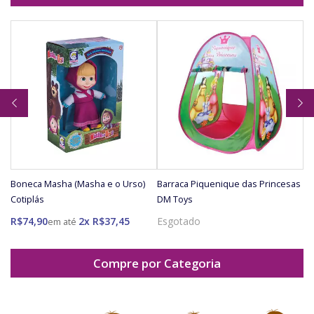
Boneca Masha (Masha e o Urso)
Barraca Piquenique das Princesas
Bo
Cotiplás
DM Toys
E
R$74,90
2x R$37,45
Esgotado
Compre por Categoria